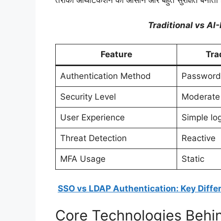
तरीका ऑथेंटिकेशन को आसान और बहुत सुरक्षित बनाता 
Traditional vs A
Feature
Tra
Authentication Method
Password
Security Level
Moderate
User Experience
Simple lo
Threat Detection
Reactive
MFA Usage
Static
SSO vs LDAP Authentication: Key Differ
Core Technologies Beh