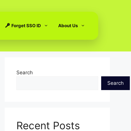
Forget SSO ID
About Us
Search
Search
Recent Posts