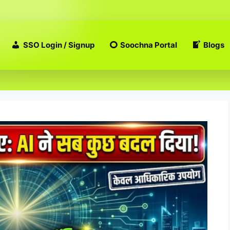
SSO Login / Signup
Soochna Portal
Blogs