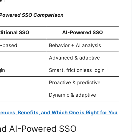
है।
I-Powered SSO Comparison
ditional SSO
AI-Powered SSO
-based
Behavior + AI analysis
Advanced & adaptive
gin
Smart, frictionless login
Proactive & predictive
Dynamic & adaptive
ences, Benefits, and Which One is Right for You
ind AI-Powered SSO