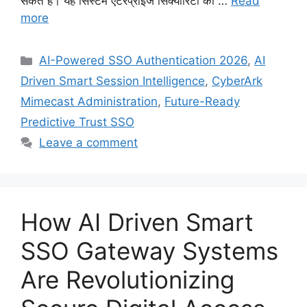
सकते हैं। यह सिस्टम एंटरप्राइज सिक्योरिटी को …
Read
more
Categories
AI-Powered SSO Authentication 2026
,
AI
Driven Smart Session Intelligence
,
CyberArk
Mimecast Administration
,
Future-Ready
Predictive Trust SSO
Leave a comment
How AI Driven Smart
SSO Gateway Systems
Are Revolutionizing