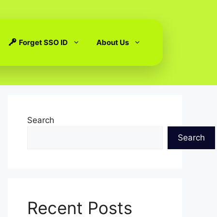
Forget SSO ID
About Us
Search
Search
Recent Posts