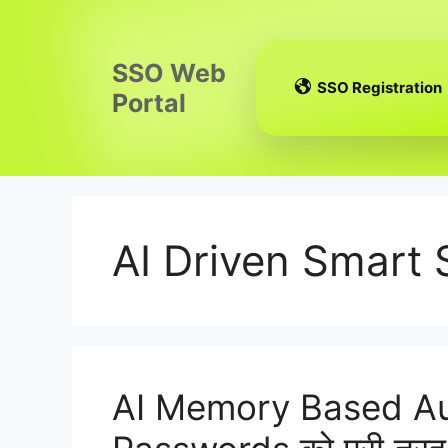
Skip
to
content
SSO Web
SSO Registration
Portal
AI Driven Smart 
AI Memory Based Au