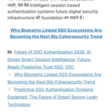
जाएंगे, वैसे वैसे intelligent session based
authentication systems future digital security
infrastructure की foundation बन सकते हैं।
Why Biometric Linked SSO Ecosystems Are
Becoming the Next Big Cybersecurity Trend
Categories
Future of SSO Authentication 2026
,
AI
Driven Smart Session Intelligence
,
Future-
Ready Predictive Trust SSO
,
SSO
Why Biometric Linked SSO Ecosystems Are
Becoming the Next Big Cybersecurity Trend
Predictive SSO Authentication Systems
Explained: The Future of Smart Secure Login
Technology