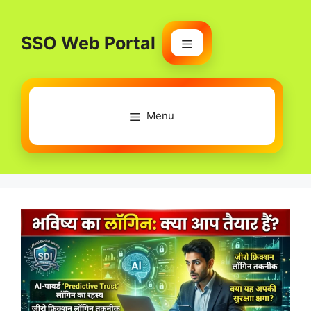
Skip
to
SSO Web Portal
content
Menu
Menu