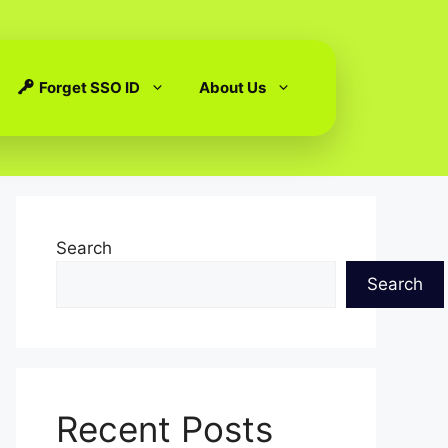
Forget SSO ID
About Us
Search
Search
Recent Posts