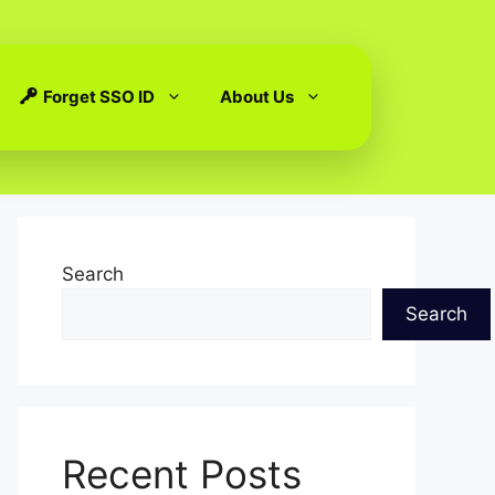
Forget SSO ID
About Us
Search
Search
Recent Posts