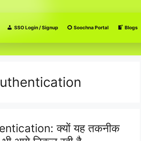
SSO Login / Signup
Soochna Portal
Blogs
uthentication
tication: क्यों यह तकनीक