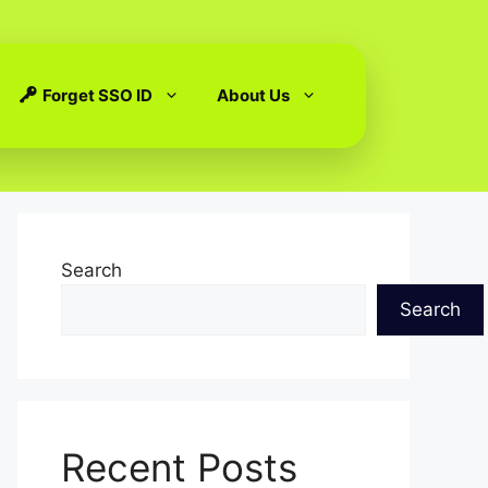
Forget SSO ID
About Us
Search
Search
Recent Posts