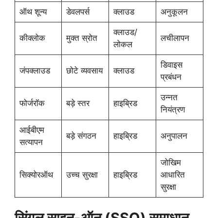
ऑथ शून्य
डेवलपर्स
क्लाउड
अनुकूलन
क्लाउड/
कीक्लोक
मुक्त स्रोत
लचीलापन
लोकल
डिवाइस
जंपक्लाउड
छोटे व्यवसाय
क्लाउड
प्रबंधन
उन्नत
फोर्जरॉक
बड़े स्तर
हाइब्रिड
नियंत्रण
आईबीएम
बड़े संगठन
हाइब्रिड
अनुपालन
सत्यापन
जोखिम
सिक्योरऑथ
उच्च सुरक्षा
हाइब्रिड
आधारित
सुरक्षा
सिंगल साइन-ऑन (SSO) समाधान