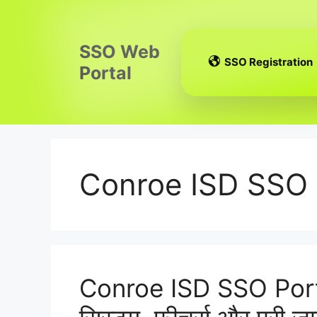
Skip
to
content
SSO Web
SSO Registration
Portal
Conroe ISD SSO 
Conroe ISD SSO Port