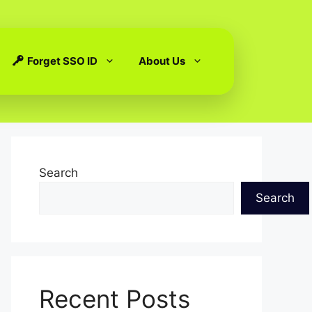
Forget SSO ID
About Us
Search
Search
Recent Posts