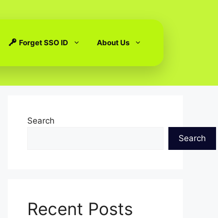
Forget SSO ID
About Us
Search
Search
Recent Posts