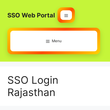
Skip
to
SSO Web Portal
content
Menu
Menu
SSO Login
Rajasthan