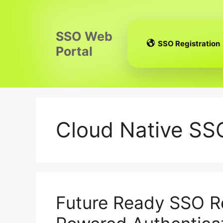
Skip
to
content
SSO Web
SSO Registration
Portal
Cloud Native SSO
Future Ready SSO Re