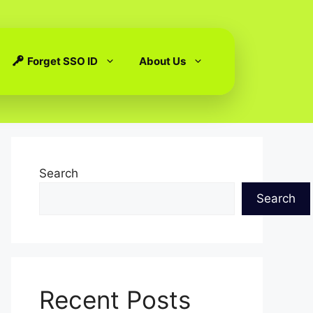
Forget SSO ID
About Us
Search
Search
Recent Posts