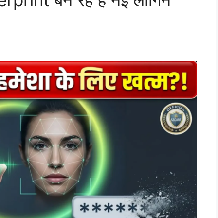
rint बन रहे हैं नई लॉगिन