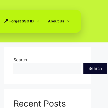
Forget SSO ID
About Us
Search
Search
Recent Posts