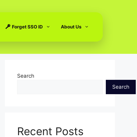
Forget SSO ID
About Us
Search
Search
Recent Posts