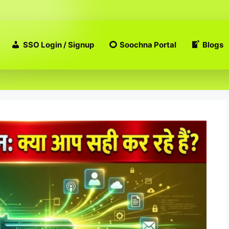
SSO Login / Signup
Soochna Portal
Blogs