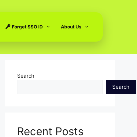
Forget SSO ID
About Us
Search
Search
Recent Posts