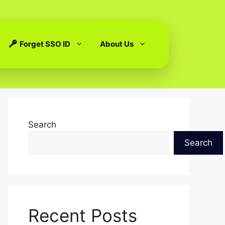
Forget SSO ID
About Us
Search
Search
Recent Posts