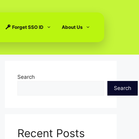
Forget SSO ID
About Us
Search
Search
Recent Posts