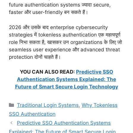
future authentication systems ज्यादा secure,
faster और user-friendly बन सकते हैं।
2026 और उसके बाद enterprise cybersecurity
strategies में tokenless authentication एक महत्वपूर्ण
role निभा सकता है, खासकर उन organizations के लिए जो
seamless user experience और advanced threat
protection दोनों चाहते हैं।
YOU CAN ALSO READ:
Predictive SSO
Authentication Systems Explained: The
Future of Smart Secure Login Technology
Categories
Traditional Login Systems
,
Why Tokenless
SSO Authentication
Predictive SSO Authentication Systems
Explained: The Future of Smart Secure Login