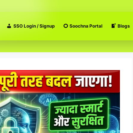
SSO Login / Signup
Soochna Portal
Blogs