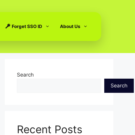
Forget SSO ID
About Us
Search
Search
Recent Posts