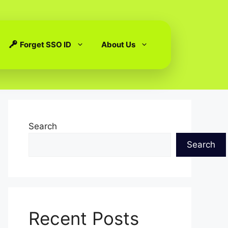
Forget SSO ID
About Us
Search
Search
Recent Posts