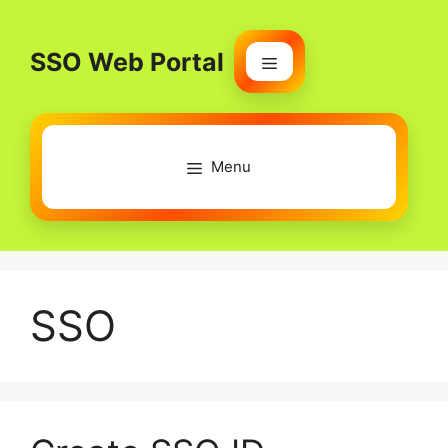
Skip
to
SSO Web Portal
content
Menu
Menu
SSO