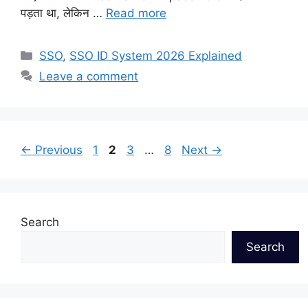
पड़ता था, लेकिन …
Read more
Categories
SSO
,
SSO ID System 2026 Explained
Leave a comment
Page
Page
Page
Page
←
Previous
1
2
3
…
8
Next
→
Search
Search