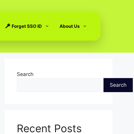
Forget SSO ID
About Us
Search
Search
Recent Posts