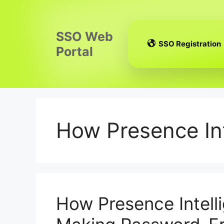
Skip
to
content
SSO Web
SSO Registration
Portal
How Presence In
How Presence Intell